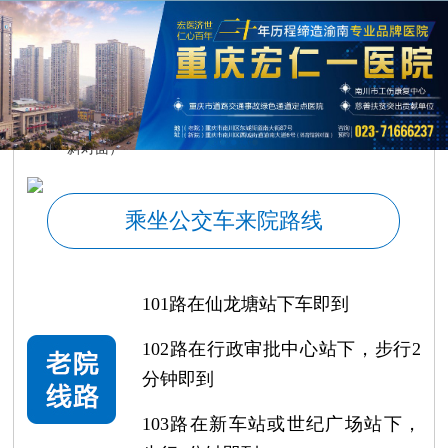
门诊时间
：08:00-17:40
医院电话
：023-71666237
医院地址（老院）
：重庆市南川区东城街道南大街87号
（新院）
：重庆市南川区西城街道渝南大道6号（体育馆
斜对面）
乘坐公交车来院路线
101路在仙龙塘站下车即到
102路在行政审批中心站下，步行2
分钟即到
103路在新车站或世纪广场站下，